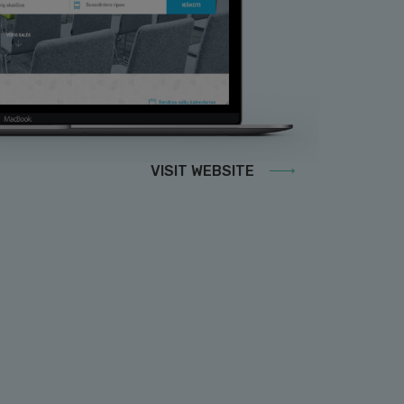
amesnę reklamą. Tai
i.