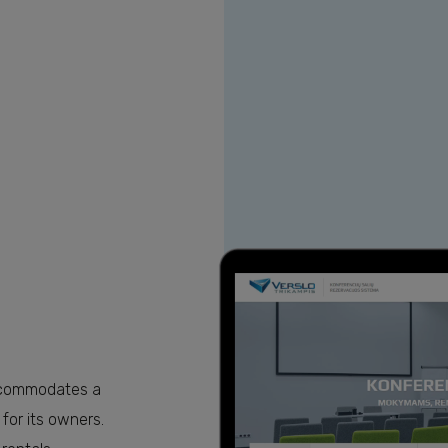
ami slapukai
 galėtume suasmeninti turinį bei skelbimus, teikti visuomeninės 
to, svetainės naudojimo informaciją bendriname su visuomeninės 
rie gali ją pridėti prie kitos jūsų pateiktos arba naudojant paslaug
accommodates a
for its owners.