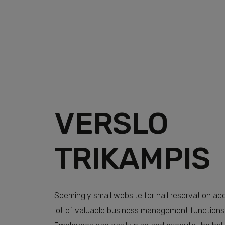
Šioje svetainėje naudoj
VERSLO
Naudojame slapukus, kad
TRIKAMPIS
analizuoti srautą. Be 
analizės partneriais, ku
informacijos.
Seemingly small website for hall reservation 
Būtini
0
lot of valuable business management functions 