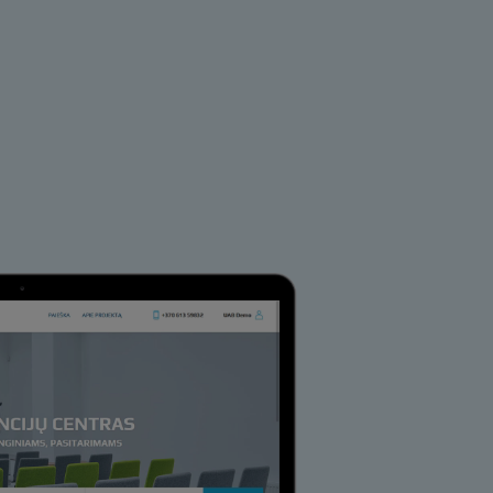
medijos funkcijas ir
medijos, reklamavimo ir
as surinktos