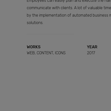
Employees can easily plan and execute the hall 
Šio tipo slapu
Nuostatos
0
communicate with clients. A lot of valuable time
by the implementation of automated busines
Šio tipo slapu
solutions.
Statistika
3
pagead/landing
Rinkodara
0
Renka duomenis a
WORKS
YEAR
taip pat leidžia 
WEB, CONTENT, ICONS
2017
Šio tipo slapu
Leisti visus
Galiojimo paba
test_cookie
Naudojamas patik
Galiojimo paba