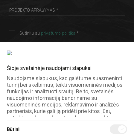
IDE
Naudojamas „Google DoubleClick“ registruoti ir
fiksuoti naudotojo veiksmus svetainėje po to, kai
jis peržiūrėjo arba paspaudė vieną iš
Sutinku su
privatumo politika
*
reklamuotojo skelbimų, siekiant įvertinti reklamos
veiksmingumą ir pateikti tikslines reklamas
naudotojui.
SIŲSTI
Galiojimo pabaiga
400 dienų
Šioje svetainėje naudojami slapukai
Tipas
HTTP slapukas
Naudojame slapukus, kad galėtume suasmeninti
turinį bei skelbimus, teikti visuomeninės medijos
funkcijas ir analizuoti srautą. Be to, svetainės
naudojimo informaciją bendriname su
Vilnius
visuomeninės medijos, reklamavimo ir analizės
info@evomedia.lt
partneriais, kurie gali ją pridėti prie kitos jūsų
pateiktos arba naudojant paslaugas surinktos
+370 677 77 012
informacijos.
Verkių g. 34A, Vilnius
Būtini