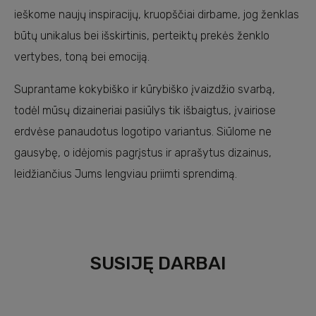
ieškome naujų inspiracijų, kruopščiai dirbame, jog ženklas
būtų unikalus bei išskirtinis, perteiktų prekės ženklo
vertybes, toną bei emociją.
Suprantame kokybiško ir kūrybiško įvaizdžio svarbą,
todėl mūsų dizaineriai pasiūlys tik išbaigtus, įvairiose
erdvėse panaudotus logotipo variantus. Siūlome ne
gausybę, o idėjomis pagrįstus ir aprašytus dizainus,
leidžiančius Jums lengviau priimti sprendimą.
SUSIJĘ DARBAI