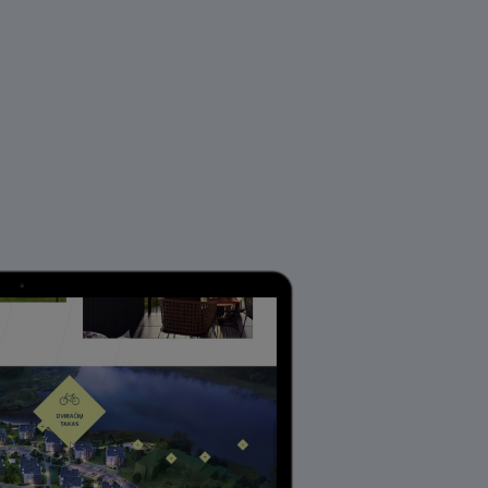
medijos funkcijas ir
medijos, reklamavimo ir
as surinktos