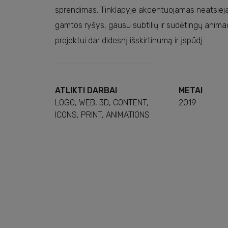
Šio tipo slapu
sprendimas. Tinklapyje akcentuojamas neatsie
Nuostatos
0
gamtos ryšys, gausu subtilių ir sudėtingų animac
projektui dar didesnį išskirtinumą ir įspūdį.
Šio tipo slapu
Statistika
3
pagead/landing
Rinkodara
0
ATLIKTI DARBAI
METAI
Renka duomenis a
LOGO, WEB, 3D, CONTENT,
2019
taip pat leidžia 
ICONS, PRINT, ANIMATIONS
Šio tipo slapu
Leisti visus
Galiojimo paba
test_cookie
Naudojamas patik
Galiojimo paba