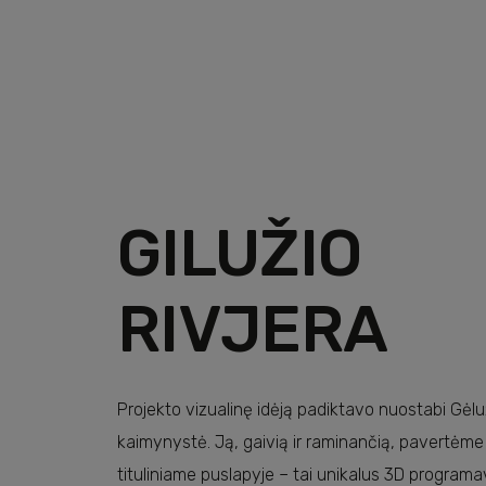
GILUŽIO
Šioje svetainėje naudoj
Naudojame slapukus, kad
RIVJERA
analizuoti srautą. Be 
analizės partneriais, ku
informacijos.
Projekto vizualinę idėją padiktavo nuostabi Gėl
Būtini
0
kaimynystė. Ją, gaivią ir raminančią, pavertėme
tituliniame puslapyje – tai unikalus 3D program