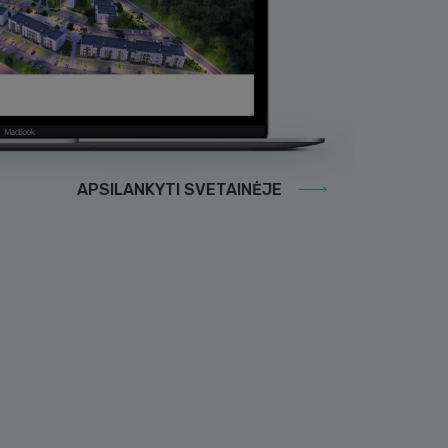
amesnę reklamą. Tai
i.