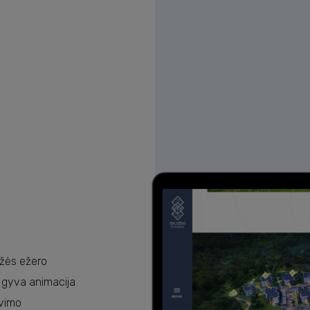
ami slapukai
 galėtume suasmeninti turinį bei skelbimus, teikti visuomeninės 
to, svetainės naudojimo informaciją bendriname su visuomeninės 
rie gali ją pridėti prie kitos jūsų pateiktos arba naudojant paslaug
užės ežero
 gyva animacija
avimo