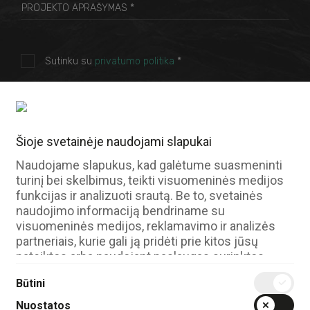
IDE
Naudojamas „Google DoubleClick“ registruoti ir
fiksuoti naudotojo veiksmus svetainėje po to, kai
Sutinku su
privatumo politika
*
jis peržiūrėjo arba paspaudė vieną iš
reklamuotojo skelbimų, siekiant įvertinti reklamos
veiksmingumą ir pateikti tikslines reklamas
naudotojui.
SIŲSTI
Galiojimo pabaiga
400 dienų
Šioje svetainėje naudojami slapukai
Tipas
HTTP slapukas
Naudojame slapukus, kad galėtume suasmeninti
turinį bei skelbimus, teikti visuomeninės medijos
funkcijas ir analizuoti srautą. Be to, svetainės
naudojimo informaciją bendriname su
Vilnius
visuomeninės medijos, reklamavimo ir analizės
partneriais, kurie gali ją pridėti prie kitos jūsų
info@evomedia.lt
pateiktos arba naudojant paslaugas surinktos
+370 677 77 012
informacijos.
Verkių g. 34A, Vilnius
Būtini
Nuostatos